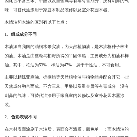
因此它不含三苯、甲醛以及重金属等有毒有害成分，没有刺鼻的气
味，可替代油漆用于家庭木制品装修以及室外花园木器。
木蜡油和木油的区别有以下七点：
1、组成成分不同
木油源自我国的油桐木果实油，为天然植物油，是木油桐种子榨出
的油。木油是由整粒乌桕籽所得的半固体脂，主要成分为桕油和梓
油。其中，桕油为53%，梓油为47%，属于干性油，不可食用。
主要以精练亚麻油、棕榈蜡等天然植物油与植物蜡并配合其它一些
天然成分融合而成。不含三苯、甲醛以及重金属等有毒成分，没有
刺鼻的气味，可替代油漆用于家庭室内装修以及室外花园木器涂
装。
2、色彩表现不同
在木材表面涂刷了木油后，表面会有漆膜，颜色单一；而木蜡油的