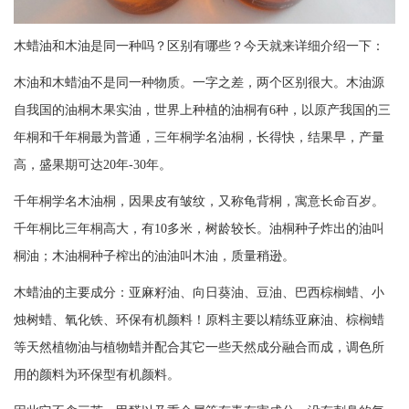
木蜡油和木油是同一种吗？区别有哪些？今天就来详细介绍一下：
木油和木蜡油不是同一种物质。一字之差，两个区别很大。木油源
自我国的油桐木果实油，世界上种植的油桐有6种，以原产我国的三
年桐和千年桐最为普通，三年桐学名油桐，长得快，结果早，产量
高，盛果期可达20年-30年。
千年桐学名木油桐，因果皮有皱纹，又称龟背桐，寓意长命百岁。
千年桐比三年桐高大，有10多米，树龄较长。油桐种子炸出的油叫
桐油；木油桐种子榨出的油油叫木油，质量稍逊。
木蜡油的主要成分：亚麻籽油、向日葵油、豆油、巴西棕榈蜡、小
烛树蜡、氧化铁、环保有机颜料！原料主要以精练亚麻油、棕榈蜡
等天然植物油与植物蜡并配合其它一些天然成分融合而成，调色所
用的颜料为环保型有机颜料。