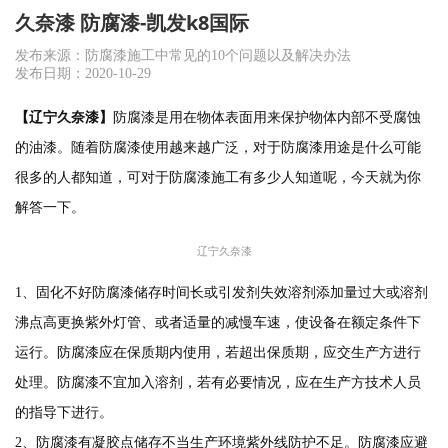
久奈漆 防腐漆-凯发k8国际
发布来源：防腐漆施工中常见的10个问题以及解决办法
发布日期：2020-10-29
【辽宁久奈漆】
防腐漆是用在物体表面用来保护物体内部不受腐蚀
的油漆。随着防腐漆使用越来越广泛，对于防腐漆用途是什么可能
很多的人都知道，可对于防腐漆施工有多少人知道呢，今天就为你
解答一下。
辽宁久奈漆
1、固化不好防腐漆储存时间长或引发剂失效溶剂添加量过大或溶剂
沸点高更换紫外灯管、或者适量的减慢车速，使设备在额定条件下
运行。防腐漆应在保质期内使用，若超出保质期，应交生产方进行
处理。防腐漆不宜加入溶剂，若有必要情况，应在生产方技术人员
的指导下进行。
2、防腐漆有凝胶点储存不当生产环境紫外线防护不足。防腐漆应避